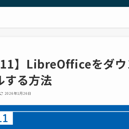
s11】LibreOfficeを
ルする方法
2026年1月26日