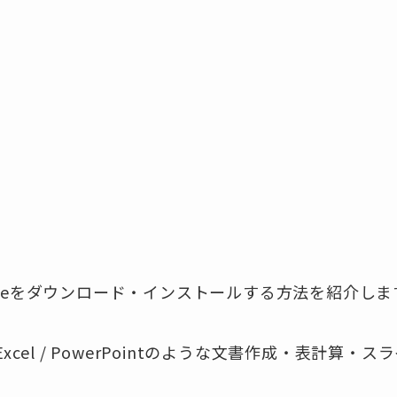
eOfficeをダウンロード・インストールする方法を紹介し
rd / Excel / PowerPointのような文書作成・表