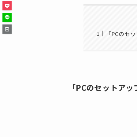
「PCのセ
「PCのセットア