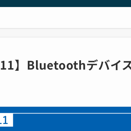
s11】Bluetoothデバ